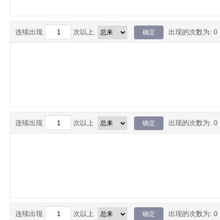
连续出现
次以上
出现的次数为:
0
连续出现
次以上
出现的次数为:
0
连续出现
次以上
出现的次数为:
0