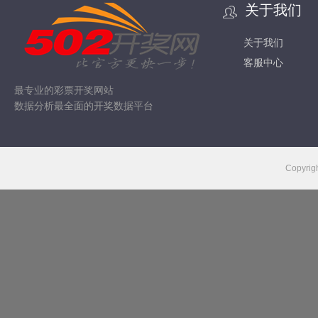
关于我们
关于我们
客服中心
最专业的彩票开奖网站
数据分析最全面的开奖数据平台
Copyrig