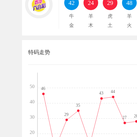
42
24
29
48
牛
羊
虎
羊
金
木
土
火
特码走势