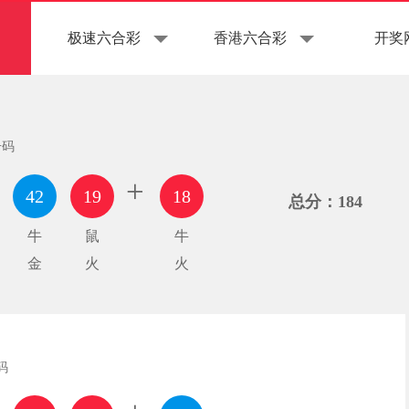
极速六合彩
香港六合彩
开奖
号码
42
19
18
总分：
184
牛
鼠
牛
金
火
火
码