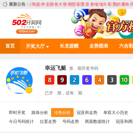
经验， 为广大彩民提供全国各大联销型彩票及各地地方彩票的最快开
最新公告：
首页
长龙提醒
走势图表
六合
开奖大厅
幸运飞艇
第
期开奖号码
已开
期，还有
期
即时开奖
路珠分析
冷热分析
冠亚和走势
单双大小历史
今日号码统计
位置走势
号码走势
两面数据统计
冠亚和两