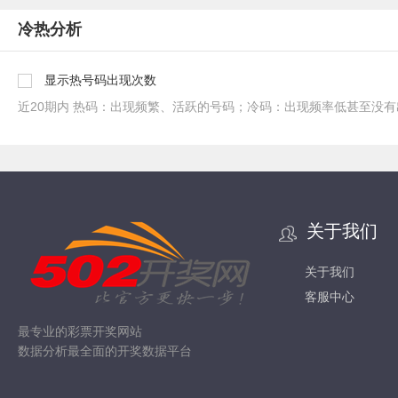
冷热分析
显示热号码出现次数
1
近20期内 热码：出现频繁、活跃的号码；冷码：出现频率低甚至没
关于我们
关于我们
客服中心
最专业的彩票开奖网站
数据分析最全面的开奖数据平台