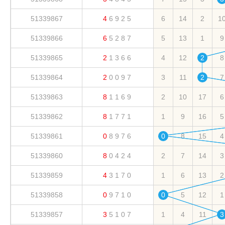
51339867
4
6
9
2
5
6
14
2
1
51339866
6
5
2
8
7
5
13
1
9
51339865
2
1
3
6
6
4
12
2
8
51339864
2
0
0
9
7
3
11
2
7
51339863
8
1
1
6
9
2
10
17
6
51339862
8
1
7
7
1
1
9
16
5
51339861
0
8
9
7
6
0
8
15
4
51339860
8
0
4
2
4
2
7
14
3
51339859
4
3
1
7
0
1
6
13
2
51339858
0
9
7
1
0
0
5
12
1
51339857
3
5
1
0
7
1
4
11
3