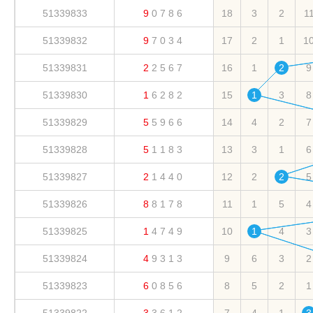
51339833
9
0
7
8
6
18
3
2
1
51339832
9
7
0
3
4
17
2
1
1
51339831
2
2
5
6
7
16
1
2
9
51339830
1
6
2
8
2
15
1
3
8
51339829
5
5
9
6
6
14
4
2
7
51339828
5
1
1
8
3
13
3
1
6
51339827
2
1
4
4
0
12
2
2
5
51339826
8
8
1
7
8
11
1
5
4
51339825
1
4
7
4
9
10
1
4
3
51339824
4
9
3
1
3
9
6
3
2
51339823
6
0
8
5
6
8
5
2
1