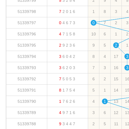
51339799
5
3
2
5
4
2
9
4
5
51339798
7
2
0
1
6
1
8
3
4
51339797
0
4
6
7
3
0
7
2
3
51339796
4
7
1
5
8
10
6
1
2
51339795
2
9
2
3
6
9
5
2
1
51339794
3
6
0
4
2
8
4
17
3
51339793
3
6
2
0
3
7
3
16
3
51339792
7
5
0
5
3
6
2
15
1
51339791
8
1
7
5
4
5
1
14
1
51339790
1
7
6
2
6
4
1
13
1
51339789
4
9
7
1
6
3
6
12
1
51339788
9
3
4
4
7
2
5
11
1