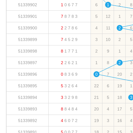
51339902
1
0
6
7
7
6
1
2
8
51339901
7
8
7
8
3
5
12
1
7
51339900
2
2
7
8
6
4
11
2
6
51339899
7
4
5
2
9
3
10
2
5
51339898
8
1
7
7
1
2
9
1
4
51339897
2
2
6
2
1
1
8
2
3
51339896
0
8
3
6
9
0
7
20
2
51339895
5
3
2
6
4
22
6
19
1
51339894
3
3
2
9
8
21
5
18
3
51339893
8
8
4
8
4
20
4
17
5
51339892
4
6
0
7
2
19
3
16
4
51339891
5
0
0
7
7
18
2
15
3