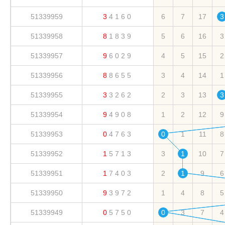
51339959
3
4
1
6
0
6
7
17
3
51339958
8
1
8
3
9
5
6
16
3
51339957
9
6
0
2
9
4
5
15
2
51339956
8
8
6
5
5
3
4
14
1
51339955
3
3
2
6
2
2
3
13
3
51339954
9
4
9
0
8
1
2
12
9
51339953
0
4
7
6
3
0
1
11
8
51339952
1
5
7
1
3
3
1
10
7
51339951
1
7
4
0
3
2
1
9
6
51339950
9
3
9
7
2
1
4
8
5
51339949
0
5
7
5
0
0
3
7
4