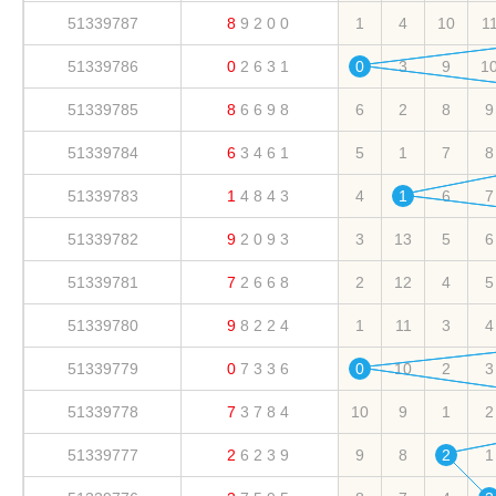
51339787
8
9
2
0
0
1
4
10
1
51339786
0
2
6
3
1
0
3
9
1
51339785
8
6
6
9
8
6
2
8
9
51339784
6
3
4
6
1
5
1
7
8
51339783
1
4
8
4
3
4
1
6
7
51339782
9
2
0
9
3
3
13
5
6
51339781
7
2
6
6
8
2
12
4
5
51339780
9
8
2
2
4
1
11
3
4
51339779
0
7
3
3
6
0
10
2
3
51339778
7
3
7
8
4
10
9
1
2
51339777
2
6
2
3
9
9
8
2
1