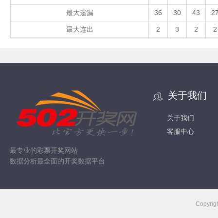
最大遗漏
36
30
43
2
最大连出
2
3
2
2
关于我们
关于我们
客服中心
最专业的彩票开奖网站
数据分析最全面的开奖数据平台
Copyrig