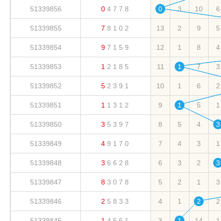
51339856
0
4
7
7
8
0
3
10
6
51339855
7
8
1
0
2
13
2
9
5
51339854
9
7
1
5
9
12
1
8
4
51339853
1
2
1
8
5
11
1
7
3
51339852
5
2
3
9
1
10
1
6
2
51339851
1
1
3
1
2
9
1
5
1
51339850
3
5
3
9
7
8
5
4
3
51339849
4
9
1
7
0
7
4
3
1
51339848
3
6
6
2
8
6
3
2
3
51339847
8
3
0
7
8
5
2
1
3
51339846
2
5
8
3
3
4
1
2
2
51339845
1
4
5
6
1
3
1
14
1