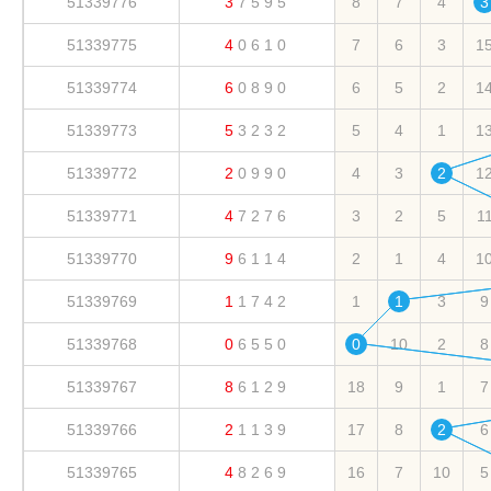
51339776
3
7
5
9
5
8
7
4
3
51339775
4
0
6
1
0
7
6
3
1
51339774
6
0
8
9
0
6
5
2
1
51339773
5
3
2
3
2
5
4
1
1
51339772
2
0
9
9
0
4
3
2
1
51339771
4
7
2
7
6
3
2
5
1
51339770
9
6
1
1
4
2
1
4
1
51339769
1
1
7
4
2
1
1
3
9
51339768
0
6
5
5
0
0
10
2
8
51339767
8
6
1
2
9
18
9
1
7
51339766
2
1
1
3
9
17
8
2
6
51339765
4
8
2
6
9
16
7
10
5