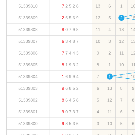
51339810
7
2
5
2
8
13
6
1
1
51339809
2
6
5
6
9
12
5
2
1
51339808
8
0
7
9
8
11
4
13
1
51339807
6
3
4
8
7
10
3
12
1
51339806
7
7
4
4
3
9
2
11
1
51339805
8
1
9
3
2
8
1
10
1
51339804
1
6
9
9
4
7
1
9
1
51339803
9
6
8
5
2
6
13
8
9
51339802
8
6
4
5
8
5
12
7
8
51339801
9
0
7
3
7
4
11
6
7
51339800
9
8
5
3
6
3
10
5
6