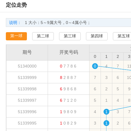
定位走势
说明：
1 大小：5～9属大号，0～4属小号；
2 单双：1、3、5、7、9属单数，0、2、4、6、8属双数；
第一球
第二球
第三球
第四球
第五球
3 质合：1、2、3、5、7属质数，0、4、6、8、9属合数;
4 遗漏期数：自上期开出到本期间隔的期数；
期号
开奖号码
5 分隔线：每五期使用分隔线，使横向导航更加清晰;
0
1
2
3
6 出现次数：统计周期内，某个号码的累计出现次数。
51340000
0
7
7
8
6
0
4
7
1
8 平均遗漏：统计期数内遗漏的平均值。（计算公式：平均遗漏＝
51339999
8
2
8
8
7
7
3
6
1
9 最大遗漏：统计期数内遗漏的最大值;
10 最大连出值：统计期数内连续开出的最大值；
51339998
6
9
8
6
8
6
2
5
9
51339997
6
7
1
2
0
5
1
4
8
51339996
1
9
8
0
9
4
1
3
7
51339995
1
0
8
2
9
3
1
2
6