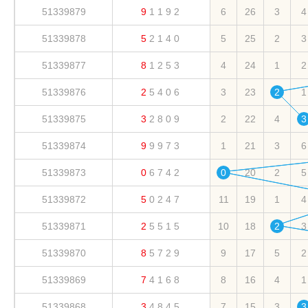
51339879
9
1
1
9
2
6
26
3
4
51339878
5
2
1
4
0
5
25
2
3
51339877
8
1
2
5
3
4
24
1
2
51339876
2
5
4
0
6
3
23
2
1
51339875
3
2
8
0
9
2
22
4
3
51339874
9
9
9
7
3
1
21
3
6
51339873
0
6
7
4
2
0
20
2
5
51339872
5
0
2
4
7
11
19
1
4
51339871
2
5
5
1
5
10
18
2
3
51339870
8
5
7
2
9
9
17
5
2
51339869
7
4
1
6
8
8
16
4
1
51339868
3
4
8
4
5
7
15
3
3