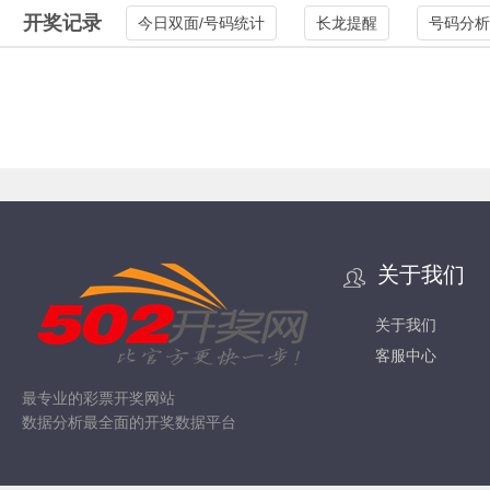
开奖记录
今日双面/号码统计
长龙提醒
号码分析
关于我们
关于我们
客服中心
最专业的彩票开奖网站
数据分析最全面的开奖数据平台