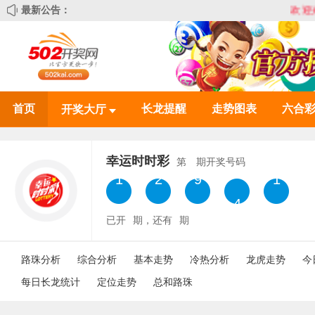
最新公告：
欢迎光临
首页
长龙提醒
走势图表
六合
开奖大厅
幸运时时彩
第
期开奖号码
2
4
3
4
0
已开
期，还有
期
路珠分析
综合分析
基本走势
冷热分析
龙虎走势
今
每日长龙统计
定位走势
总和路珠